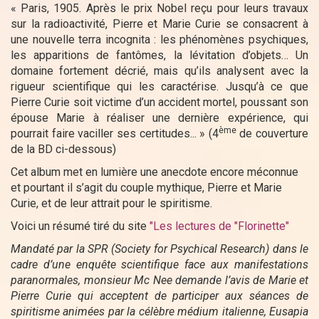
« Paris, 1905. Après le prix Nobel reçu pour leurs travaux
sur la radioactivité, Pierre et Marie Curie se consacrent à
une nouvelle terra incognita : les phénomènes psychiques,
les apparitions de fantômes, la lévitation d’objets… Un
domaine fortement décrié, mais qu’ils analysent avec la
rigueur scientifique qui les caractérise. Jusqu’à ce que
Pierre Curie soit victime d’un accident mortel, poussant son
épouse Marie à réaliser une dernière expérience, qui
ème
pourrait faire vaciller ses certitudes... » (4
de couverture
de la BD ci-dessous)
Cet album met en lumière une anecdote encore méconnue
et pourtant il s’agit du couple mythique, Pierre et Marie
Curie, et de leur attrait pour le spiritisme.
Voici un résumé tiré du site
"
Les lectures de "Florinette
"
Mandaté par la SPR (Society for Psychical Research) dans le
cadre d’une enquête scientifique face aux manifestations
paranormales, monsieur Mc Nee demande l’avis de Marie et
Pierre Curie qui acceptent de participer aux séances de
spiritisme animées par la célèbre médium italienne, Eusapia