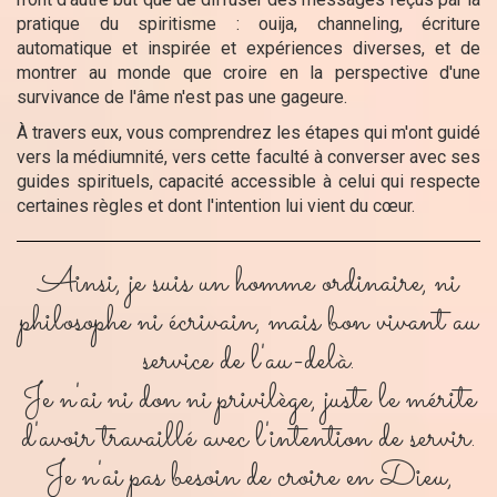
pratique du spiritisme : ouija, channeling, écriture
automatique et inspirée et expériences diverses, et de
montrer au monde que croire en la perspective d'une
survivance de l'âme n'est pas une gageure.
À travers eux, vous comprendrez les étapes qui m'ont guidé
vers la médiumnité, vers cette faculté à converser avec ses
guides spirituels, capacité accessible à celui qui respecte
certaines règles et dont l'intention lui vient du cœur.
Ainsi, je suis un homme ordinaire, ni
philosophe ni écrivain, mais bon vivant au
service de l'au-delà.
Je n'ai ni don ni privilège, juste le mérite
d'avoir travaillé avec l'intention de servir.
Je n'ai pas besoin de croire en Dieu,