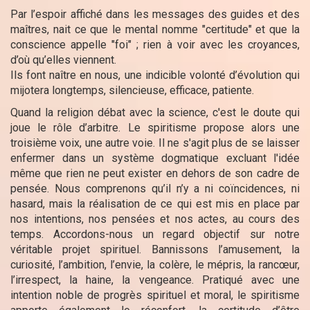
Par l’espoir affiché dans les messages des guides et des
maîtres, nait ce que le mental nomme "certitude" et que la
conscience appelle "foi" ; rien à voir avec les croyances,
d’où qu’elles viennent.
Ils font naître en nous, une indicible volonté d’évolution qui
mijotera longtemps, silencieuse, efficace, patiente.
Quand la religion débat avec la science, c'est le doute qui
joue le rôle d’arbitre. Le spiritisme propose alors une
troisième voix, une autre voie. Il ne s'agit plus de se laisser
enfermer dans un système dogmatique excluant l'idée
même que rien ne peut exister en dehors de son cadre de
pensée. Nous comprenons qu’il n’y a ni coïncidences, ni
hasard, mais la réalisation de ce qui est mis en place par
nos intentions, nos pensées et nos actes, au cours des
temps. Accordons-nous un regard objectif sur notre
véritable projet spirituel. Bannissons l’amusement, la
curiosité, l’ambition, l’envie, la colère, le mépris, la rancœur,
l’irrespect, la haine, la vengeance. Pratiqué avec une
intention noble de progrès spirituel et moral, le spiritisme