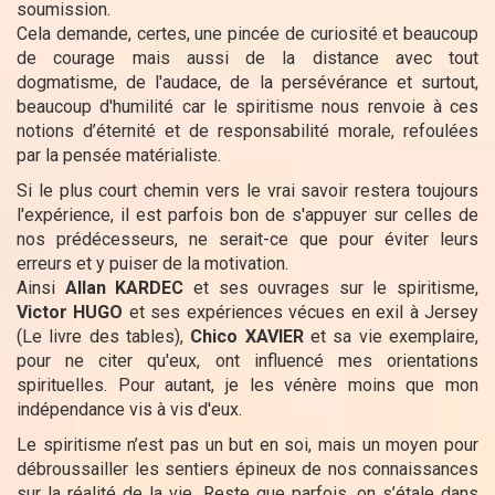
soumission.
Cela demande, certes, une pincée de curiosité et beaucoup
de courage mais aussi de la distance avec tout
dogmatisme, de l'audace, de la persévérance et surtout,
beaucoup d'humilité car le spiritisme nous renvoie à ces
notions d’éternité et de responsabilité morale, refoulées
par la pensée matérialiste.
Si le plus court chemin vers le vrai savoir restera toujours
l'expérience, il est parfois bon de s'appuyer sur celles de
nos prédécesseurs, ne serait-ce que pour éviter leurs
erreurs et y puiser de la motivation.
Ainsi
Allan KARDEC
et ses ouvrages sur le spiritisme,
Victor HUGO
et ses expériences vécues en exil à Jersey
(Le livre des tables),
Chico XAVIER
et sa vie exemplaire,
pour ne citer qu'eux, ont influencé mes orientations
spirituelles. Pour autant, je les vénère moins que mon
indépendance vis à vis d'eux.
Le spiritisme n’est pas un but en soi, mais un moyen pour
débroussailler les sentiers épineux de nos connaissances
sur la réalité de la vie. Reste que parfois, on s’étale dans