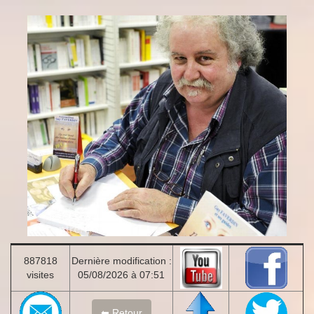
887818
Dernière modification :
visites
05/08/2026 à 07:51
⬅ Retour