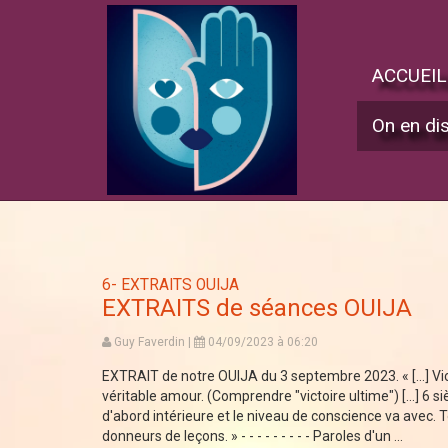
ACCUEIL
On en di
6- EXTRAITS OUIJA
EXTRAITS de séances OUIJA
Guy Faverdin |
04/09/2023 à 06:20
EXTRAIT de notre OUIJA du 3 septembre 2023. « [...] Vi
véritable amour. (Comprendre "victoire ultime") [...] 6 si
d'abord intérieure et le niveau de conscience va avec. T
donneurs de leçons. » - - - - - - - - - Paroles d'un ...