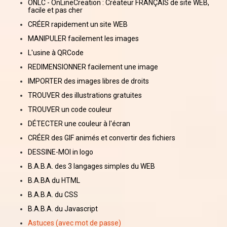
ONLC - OnLineCreation : Créateur FRANÇAIS de site WEB,
facile et pas cher
CRÉER rapidement un site WEB
MANIPULER facilement les images
L'usine à QRCode
REDIMENSIONNER facilement une image
IMPORTER des images libres de droits
TROUVER des illustrations gratuites
TROUVER un code couleur
DÉTECTER une couleur à l'écran
CRÉER des GIF animés et convertir des fichiers
DESSINE-MOI in logo
B.A.B.A. des 3 langages simples du WEB
B.A.BA du HTML
B.A.B.A. du CSS
B.A.B.A. du Javascript
Astuces (avec mot de passe)